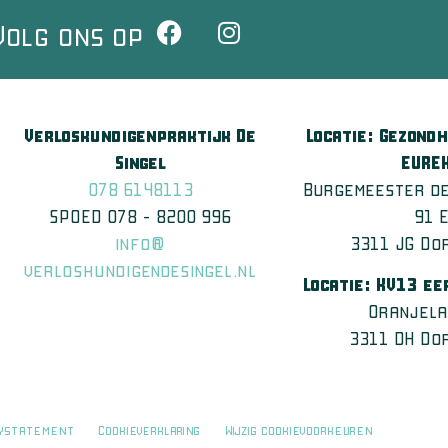
Volg ons op
Verloskundigenpraktijk De
Locatie: Gezond
Singel
EURE
078 6148113
Burgemeester de
SPOED 078 – 8200 996
91 
info@
3311 JG Do
verloskundigendesingel.nl
Locatie: KV13 ee
Oranjela
3311 DH Do
cystatement
Cookieverklaring
Wijzig cookievoorkeuren