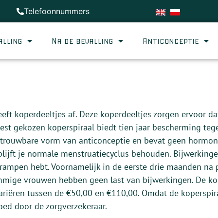
Telefoonnummers
alling
Na de bevalling
Anticonceptie
eft koperdeeltjes af. Deze koperdeeltjes zorgen ervoor dat
t gekozen koperspiraal biedt tien jaar bescherming teg
n betrouwbare vorm van anticonceptie en bevat geen hormo
 blijft je normale menstruatiecyclus behouden. Bijwerkin
krampen hebt. Voornamelijk in de eerste drie maanden na p
mmige vrouwen hebben geen last van bijwerkingen. De kos
 variëren tussen de €50,00 en €110,00. Omdat de koperspi
goed door de zorgverzekeraar.