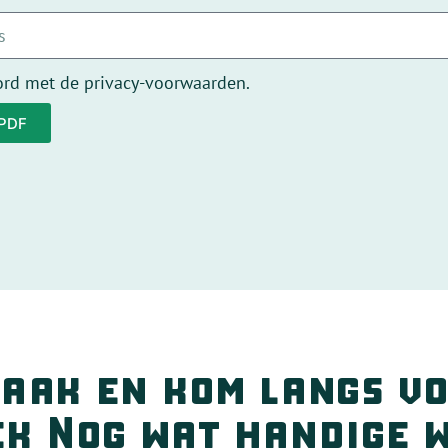
ord met de privacy-voorwaarden.
 PDF
aak en kom langs vo
ek Nog wat handige 