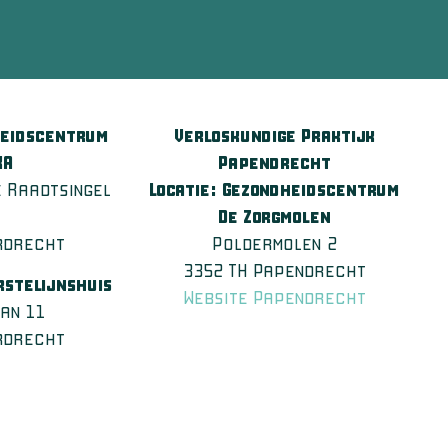
heidscentrum
Verloskundige Praktijk
KA
Papendrecht
 Raadtsingel
Locatie: Gezondheidscentrum
E
De Zorgmolen
rdrecht
Poldermolen 2
3352 TH Papendrecht
rstelijnshuis
Website Papendrecht
an 11
rdrecht