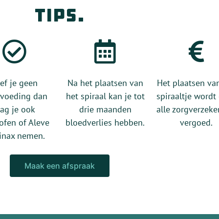
tips.
ef je geen
Na het plaatsen van
Het plaatsen va
tvoeding dan
het spiraal kan je tot
spiraaltje wordt
ag je ook
drie maanden
alle zorgverzeke
ofen of Aleve
bloedverlies hebben.
vergoed.
inax nemen.
Maak een afspraak