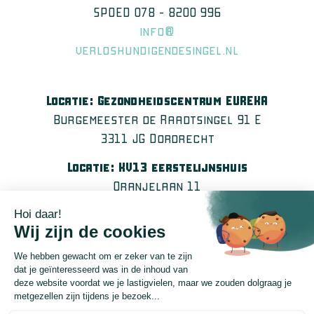
SPOED 078 – 8200 996
info@
verloskundigendesingel.nl
Locatie: Gezondheidscentrum EUREKA
Burgemeester de Raadtsingel 91 E
3311 JG Dordrecht
Locatie: KV13 eerstelijnshuis
Oranjelaan 11
3311 DH Dordrecht
Verloskundige Praktijk Papendrecht
Locatie: Gezondheidscentrum De Zorgmolen
Poldermolen 2
3352 TH Papendrecht