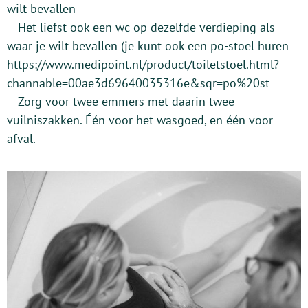
wilt bevallen
– Het liefst ook een wc op dezelfde verdieping als
waar je wilt bevallen (je kunt ook een po-stoel huren
https://www.medipoint.nl/product/toiletstoel.html?
channable=00ae3d69640035316e&sqr=po%20st
– Zorg voor twee emmers met daarin twee
vuilniszakken. Één voor het wasgoed, en één voor
afval.