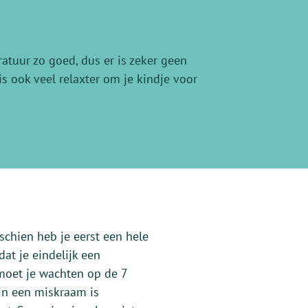
atuur zo goed, dus er is zeker geen
s ook veel relaxter om je kindje voor
schien heb je eerst een hele
at je eindelijk een
moet je wachten op de 7
in een miskraam is