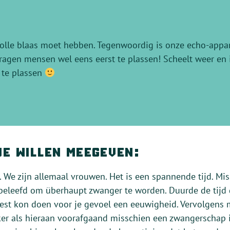
 volle blaas moet hebben. Tegenwoordig is onze echo-appar
vragen mensen wel eens eerst te plassen! Scheelt weer en i
t te plassen
je willen meegeven:
 We zijn allemaal vrouwen. Het is een spannende tijd. Mis
beleefd om überhaupt zwanger te worden. Duurde de tijd d
st kon doen voor je gevoel een eeuwigheid. Vervolgens 
er als hieraan voorafgaand misschien een zwangerschap 