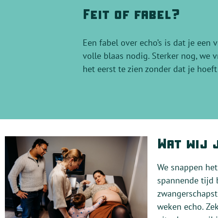
Feit of fabel?
Een fabel over echo’s is dat je een
volle blaas nodig. Sterker nog, we 
het eerst te zien zonder dat je hoef
Wat wij 
We snappen het.
spannende tijd 
zwangerschapste
weken echo. Zek