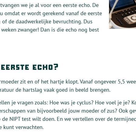
vangen we je al voor een eerste echo. De
au omdat er wordt gerekend vanaf de eerste
g of de daadwerkelijke bevruchting. Dus
7 weken zwanger! Dan is die echo nog best
 eerste echo?
armoeder zit en of het hartje klopt. Vanaf ongeveer 5,5 w
atuur de hartslag vaak goed in beeld brengen.
ellen je vragen zoals: Hoe was je cyclus? Hoe voel je je?
erschappen van bijvoorbeeld jouw moeder of zus? Ook gev
p de NIPT test wilt doen. En we vertellen over de termijn
e kunt verwachten.