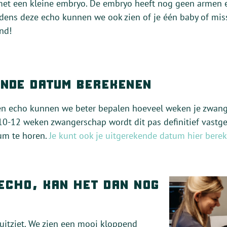
met een kleine embryo. De embryo heeft nog geen armen 
jdens deze echo kunnen we ook zien of je één baby of mis
nd!
ende datum berekenen
en echo kunnen we beter bepalen hoeveel weken je zwange
0-12 weken zwangerschap wordt dit pas definitief vastges
um te horen.
Je kunt ook je uitgerekende datum hier bere
 echo, kan het dan nog
d uitziet. We zien een mooi kloppend