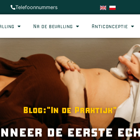
Telefoonnummers
alling
Na de bevalling
Anticonceptie
Blog:"In de Praktijk"
nneer de eerste ec