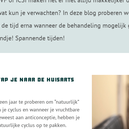
, IVF of ICSI maken het er niet altijd makkelijker
wat kun je verwachten? In deze blog proberen we
e tijd erna wanneer de behandeling mogelijk ge
indje! Spannende tijden!
ap je naar de huisarts
en jaar te proberen om “natuurlijk”
n je cyclus en wanneer je vruchtbare
geweest aan anticonceptie, hebben je
uurlijke cyclus op te pakken.