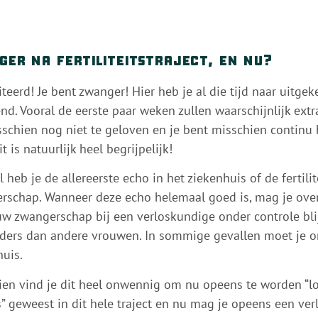
ger na fertiliteitstraject, en nu?
iteerd! Je bent zwanger! Hier heb je al die tijd naar uitge
nd. Vooral de eerste paar weken zullen waarschijnlijk extr
sschien nog niet te geloven en je bent misschien continu
it is natuurlijk heel begrijpelijk!
 heb je de allereerste echo in het ziekenhuis of de fertili
rschap. Wanneer deze echo helemaal goed is, mag je over
uw zwangerschap bij een verloskundige onder controle bl
nders dan andere vrouwen. In sommige gevallen moet je on
huis.
ien vind je dit heel onwennig om nu opeens te worden “los
s” geweest in dit hele traject en nu mag je opeens een ve