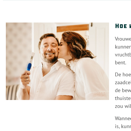
Hoe 
Vrouwe
kunnen
vruchtb
bent.
De hoe
zaadce
de bew
thuiste
zou wi
Wannee
is, kun