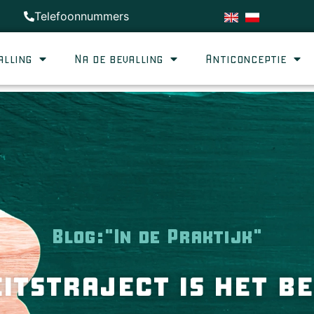
Telefoonnummers
alling
Na de bevalling
Anticonceptie
Blog:"In de Praktijk"
eitstraject is het b