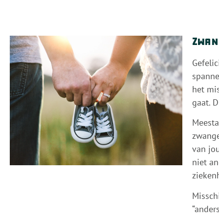
Zwan
Gefelic
spanne
het mi
gaat. D
Meestal
zwange
van jo
niet a
zieken
Missch
“ander