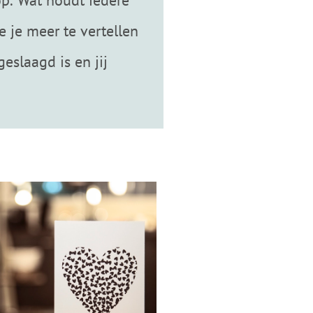
 op. Wat houdt iedere
 je meer te vertellen
slaagd is en jij