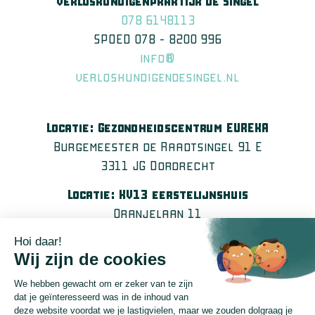
Verloskundigenpraktijk De Singel
078 6148113
SPOED 078 – 8200 996
info@
verloskundigendesingel.nl
Locatie: Gezondheidscentrum EUREKA
Burgemeester de Raadtsingel 91 E
3311 JG Dordrecht
Locatie: KV13 eerstelijnshuis
Oranjelaan 11
3311 DH Dordrecht
Verloskundige Praktijk Papendrecht
Locatie: Gezondheidscentrum De Zorgmolen