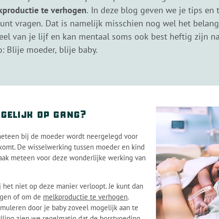
kproductie te verhogen
. In deze blog geven we je tips en
nt vragen. Dat is namelijk misschien nog wel het belangri
el van je lijf en kan mentaal soms ook best heftig zijn na
 Blije moeder, blije baby.
 gelijk op gang?
 meteen bij de moeder wordt neergelegd voor
g komt. De wisselwerking tussen moeder en kind
vaak meteen voor deze wonderlijke werking van
et niet op deze manier verloopt. Je kunt dan
ijgen of om de
melkproductie te verhogen
.
imuleren door je baby zoveel mogelijk aan te
alling zien we regelmatig dat de borstvoeding