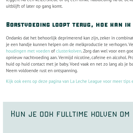
uitblijft of later op gang komt.
Borstvoeding loopt terug, hoe kan ik
Ondanks dat het behoorlijk deprimerend kan zijn, zeker in combin
je een handje kunnen helpen om de melkproductie te verhogen. V
houdingen met voeden
of
clusterkolven
. Zorg dan wel voor een goed
opnieuw nachtvoeding aan. Vermijd nicotine, cafeïne en alcohol. P
huid op huid contact met je baby. Voed vaak en net zo lang als je b
Neem voldoende rust en ontspanning.
Kijk ook eens op deze pagina van La Leche League voor meer tips e
Kun je ook fulltime kolven o