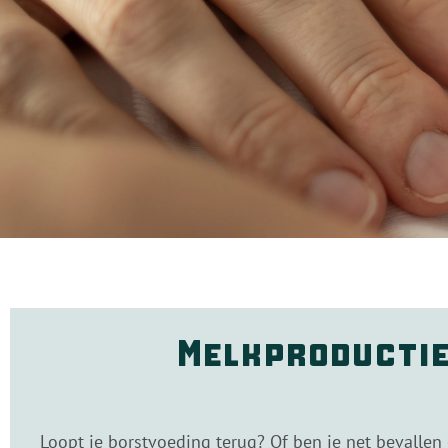
Melkproductie
Loopt je borstvoeding terug? Of ben je net bevallen