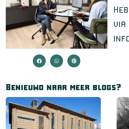
Heb
via
inf
Benieuwd naar meer blogs?