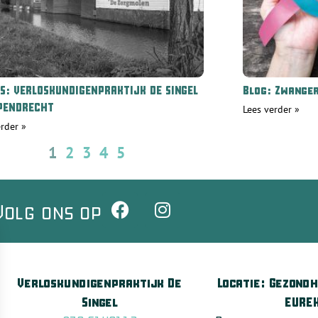
S: VERLOSKUNDIGENPRAKTIJK DE SINGEL
Blog: Zwange
PENDRECHT
Lees verder »
erder »
1
2
3
4
5
Volg ons op
Verloskundigenpraktijk De
Locatie: Gezond
Singel
EURE