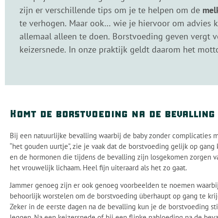
zijn er verschillende tips om je te helpen om de
mel
te verhogen. Maar ook… wie je hiervoor om advies ku
allemaal alleen te doen. Borstvoeding geven vergt ve
keizersnede. In onze praktijk geldt daarom het motto:
Komt de borstvoeding na de bevalling
Bij een natuurlijke bevalling waarbij de baby zonder complicaties
“het gouden uurtje”, zie je vaak dat de borstvoeding gelijk op gan
en de hormonen die tijdens de bevalling zijn losgekomen zorgen 
het vrouwelijk lichaam. Heel fijn uiteraard als het zo gaat.
Jammer genoeg zijn er ook genoeg voorbeelden te noemen waarbij h
behoorlijk worstelen om de borstvoeding überhaupt op gang te kr
Zeker in de eerste dagen na de bevalling kun je de borstvoeding st
leggen. Na een keizersnede of bij een flinke nabloeding na de bev