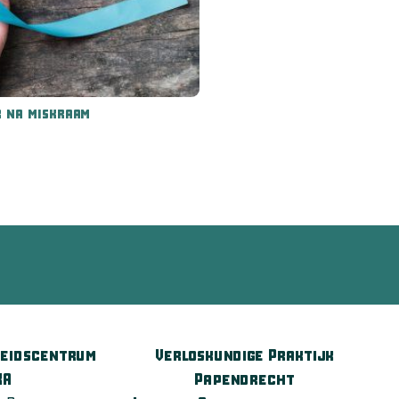
r na miskraam
heidscentrum
Verloskundige Praktijk
KA
Papendrecht