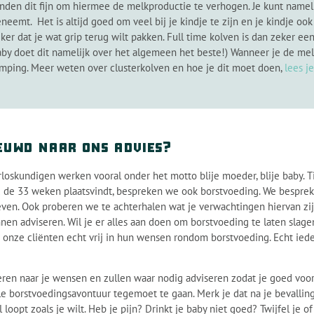
inden dit fijn om hiermee de melkproductie te verhogen. Je kunt namel
emt. Het is altijd goed om veel bij je kindje te zijn en je kindje oo
r dat je wat grip terug wilt pakken. Full time kolven is dan zeker een
aby doet dit namelijk over het algemeen het beste!) Wanneer je de mel
mping. Meer weten over clusterkolven en hoe je dit moet doen,
lees je
euwd naar ons advies?
loskundigen werken vooral onder het motto blije moeder, blije baby. Ti
 de 33 weken plaatsvindt, bespreken we ook borstvoeding. We bespreken
ven. Ook proberen we te achterhalen wat je verwachtingen hiervan zij
nnen adviseren. Wil je er alles aan doen om borstvoeding te laten slage
 onze cliënten echt vrij in hun wensen rondom borstvoeding. Echt iede
eren naar je wensen en zullen waar nodig adviseren zodat je goed voor
e borstvoedingsavontuur tegemoet te gaan. Merk je dat na je bevalling
 loopt zoals je wilt. Heb je pijn? Drinkt je baby niet goed? Twijfel je 