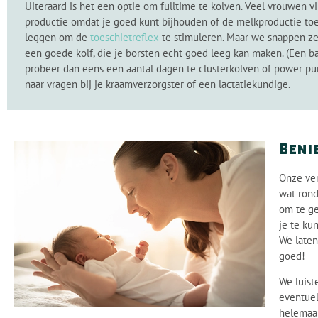
Uiteraard is het een optie om fulltime te kolven. Veel vrouwen v
productie omdat je goed kunt bijhouden of de melkproductie toene
leggen om de
toeschietreflex
te stimuleren. Maar we snappen zeke
een goede kolf, die je borsten echt goed leeg kan maken. (Een b
probeer dan eens een aantal dagen te clusterkolven of power pu
naar vragen bij je kraamverzorgster of een lactatiekundige.
Beni
Onze ver
wat rond
om te ge
je te ku
We laten
goed!
We luist
eventuel
helemaal