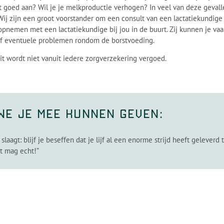
t goed aan? Wil je je melkproductie verhogen? In veel van deze gevall
Wij zijn een groot voorstander om een consult van een lactatiekundige i
opnemen met een lactatiekundige bij jou in de buurt. Zij kunnen je v
of eventuele problemen rondom de borstvoeding.
dit wordt niet vanuit iedere zorgverzekering vergoed.
 we je mee kunnen geven:
slaagt: blijf je beseffen dat je lijf al een enorme strijd heeft gelever
at mag echt!”